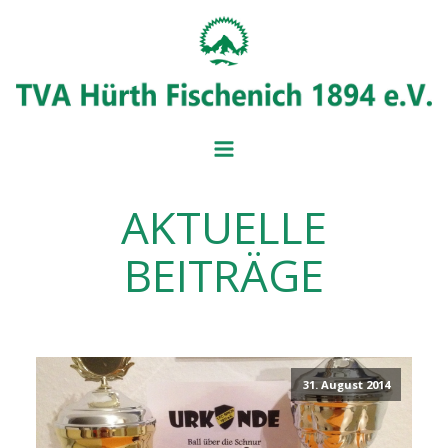
AKTUELLE
BADMINT
BALL- UND
BEITRÄGE
MITGLIEDSANTRAG
IMPRESSUM
BEITRAGSÜBERSICH
SERVICE UND FORM
VORSTAND
31. August 2014