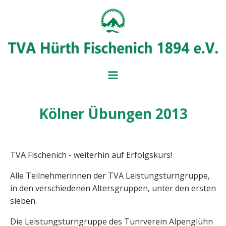
Kölner Übungen 2013
BADMINT
BALL- UND
MITGLIEDSANTRAG
IMPRESSUM
BEITRAGSÜBERSICH
SERVICE UND FORM
VORSTAND
TVA Fischenich - weiterhin auf Erfolgskurs!
Alle Teilnehmerinnen der TVA Leistungsturngruppe,
in den verschiedenen Altersgruppen, unter den ersten
sieben.
Die Leistungsturngruppe des Tunrverein Alpenglühn