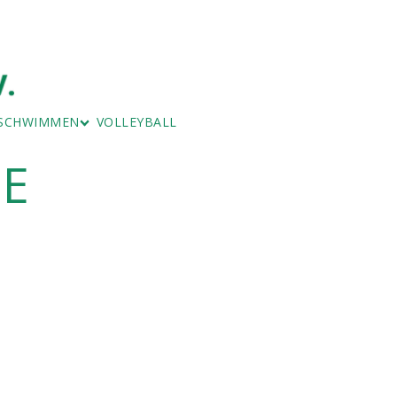
SCHWIMMEN
VOLLEYBALL
GE
RNEN
ERWACHSENEN-SCHWIMMEN
STURNEN
SCHWIMMEN - FISCHENICH