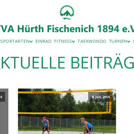
LSPORTARTEN
EINRAD
FITNESS
TAEKWONDO
TURNEN
KTUELLE BEITRÄ
MINTON
ZUMBA
KINDERTU
- UND TEAMSPORT SPEZIAL
MUSKELKATZE
LEISTUNG
TRAG
RSICHT
 FORMULARE
14
8. Juli 2014