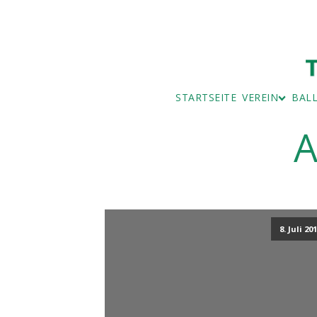
STARTSEITE
VEREIN
BAL
A
BAD
BALL
MITGLIEDSAN
IMPRESSUM
BEITRAGSÜBE
SERVICE UND
VORSTAND
8. Juli 20