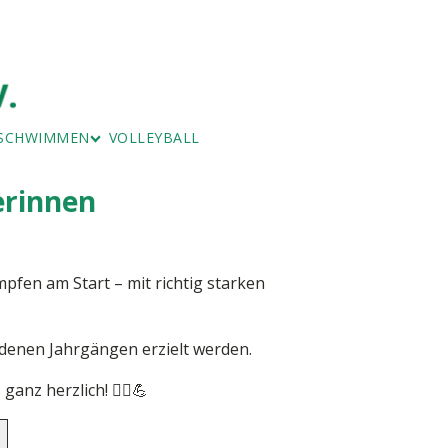
SCHWIMMEN
VOLLEYBALL
RNEN
ERWACHSENEN-SCHWIMMEN
STURNEN
SCHWIMMEN - FISCHENICH
erinnen
fen am Start – mit richtig starken
edenen Jahrgängen erzielt werden.
nz herzlich! 🤸‍♀️💪