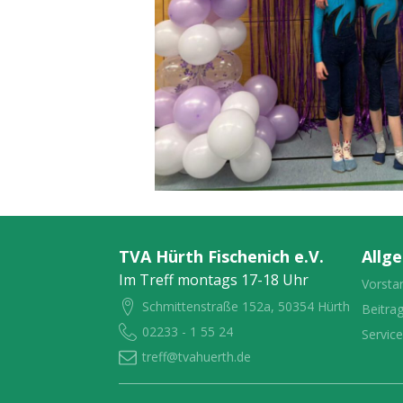
TVA Hürth Fischenich e.V.
Allg
Im Treff montags 17-18 Uhr
Vorsta
Schmittenstraße 152a, 50354 Hürth
Beitra
02233 - 1 55 24
Servic
treff@tvahuerth.de