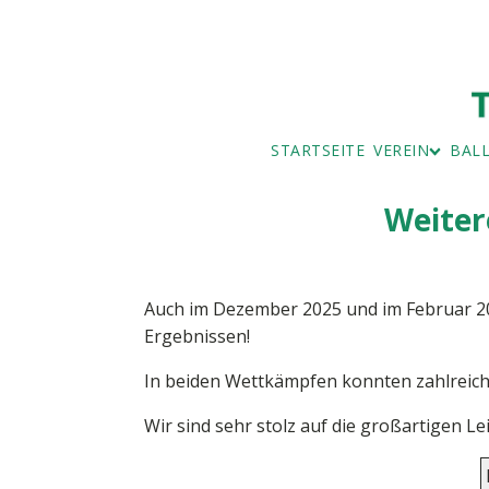
STARTSEITE
VEREIN
BAL
BAD
BALL
Weiter
MITGLIEDSAN
IMPRESSUM
BEITRAGSÜBE
SERVICE UND
VORSTAND
Auch im Dezember 2025 und im Februar 20
Ergebnissen!
In beiden Wettkämpfen konnten zahlreiche
Wir sind sehr stolz auf die großartigen Le