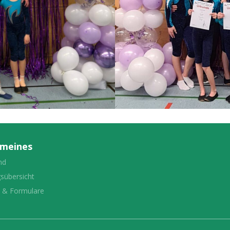
emeines
nd
gsübersicht
e & Formulare