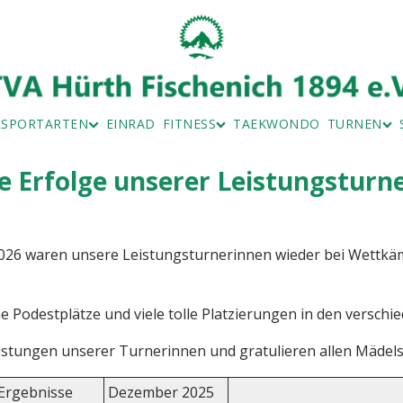
LSPORTARTEN
EINRAD
FITNESS
TAEKWONDO
TURNEN
MINTON
ZUMBA
KINDERTU
- UND TEAMSPORT SPEZIAL
MUSKELKATZE
LEISTUNG
e Erfolge unserer Leistungsturn
TRAG
RSICHT
 FORMULARE
26 waren unsere Leistungsturnerinnen wieder bei Wettkämp
 Podestplätze und viele tolle Platzierungen in den verschi
istungen unserer Turnerinnen und gratulieren allen Mädels ga
Ergebnisse
Dezember 2025