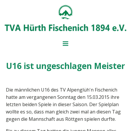
U16 ist ungeschlagen Meister
BADMINT
BALL- UND
MITGLIEDSANTRAG
IMPRESSUM
BEITRAGSÜBERSICH
SERVICE UND FORM
VORSTAND
Die männlichen U16 des TV Alpenglüh'n Fischenich
hatte am vergangenen Sonntag den 15.03.2015 ihre
letzten beiden Spiele in dieser Saison. Der Spielplan
wollte es so, dass man gleich zwei mal an diesen Tag
gegen die Mannschaft aus Röttgen spielen durfte.
Bis zu diesem Tag hatten die jungen Mannen alles