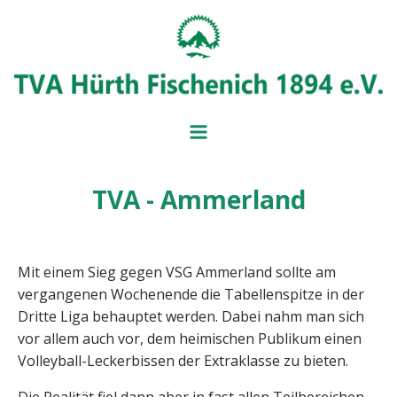
TVA - Ammerland
BADMINT
BALL- UND
MITGLIEDSANTRAG
IMPRESSUM
BEITRAGSÜBERSICH
SERVICE UND FORM
VORSTAND
Mit einem Sieg gegen VSG Ammerland sollte am
vergangenen Wochenende die Tabellenspitze in der
Dritte Liga behauptet werden. Dabei nahm man sich
vor allem auch vor, dem heimischen Publikum einen
Volleyball-Leckerbissen der Extraklasse zu bieten.
Die Realität fiel dann aber in fast allen Teilbereichen