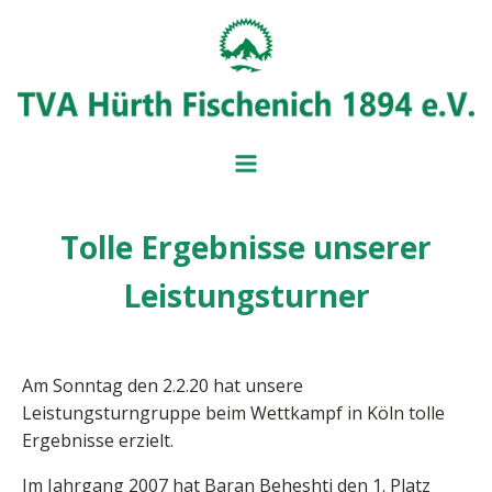
Tolle Ergebnisse unserer
BADMINT
BALL- UND
Leistungsturner
MITGLIEDSANTRAG
IMPRESSUM
BEITRAGSÜBERSICH
SERVICE UND FORM
VORSTAND
Am Sonntag den 2.2.20 hat unsere
Leistungsturngruppe beim Wettkampf in Köln tolle
Ergebnisse erzielt.
Im Jahrgang 2007 hat Baran Beheshti den 1. Platz