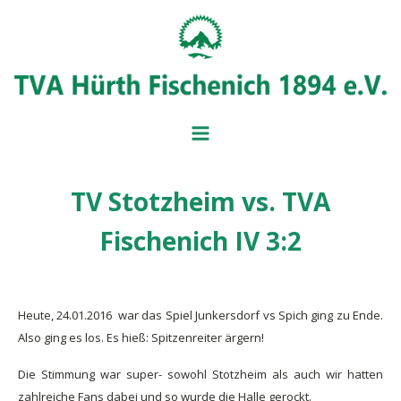
TV Stotzheim vs. TVA
BADMINT
BALL- UND
Fischenich IV 3:2
MITGLIEDSANTRAG
IMPRESSUM
BEITRAGSÜBERSICH
SERVICE UND FORM
VORSTAND
Heute, 24.01.2016 war das Spiel Junkersdorf vs Spich ging zu Ende.
Also ging es los. Es hieß: Spitzenreiter ärgern!
Die Stimmung war super- sowohl Stotzheim als auch wir hatten
zahlreiche Fans dabei und so wurde die Halle gerockt.