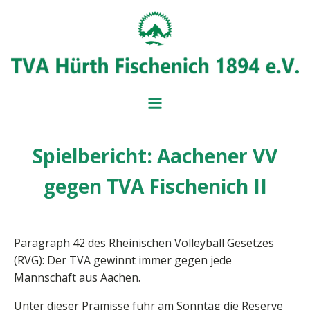
Spielbericht: Aachener VV
BADMINT
BALL- UND
gegen TVA Fischenich II
MITGLIEDSANTRAG
IMPRESSUM
BEITRAGSÜBERSICH
SERVICE UND FORM
VORSTAND
Paragraph 42 des Rheinischen Volleyball Gesetzes
(RVG): Der TVA gewinnt immer gegen jede
Mannschaft aus Aachen.
Unter dieser Prämisse fuhr am Sonntag die Reserve