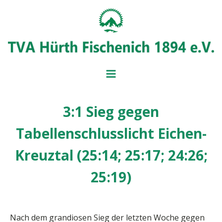
3:1 Sieg gegen
BADMINT
BALL- UND
Tabellenschlusslicht Eichen-
MITGLIEDSANTRAG
IMPRESSUM
BEITRAGSÜBERSICH
SERVICE UND FORM
VORSTAND
Kreuztal (25:14; 25:17; 24:26;
25:19)
Nach dem grandiosen Sieg der letzten Woche gegen