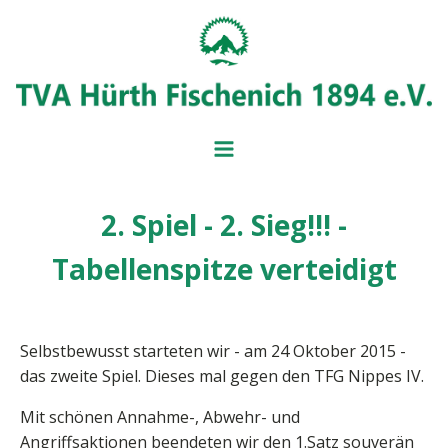
2. Spiel - 2. Sieg!!! -
BADMINT
BALL- UND
Tabellenspitze verteidigt
MITGLIEDSANTRAG
IMPRESSUM
BEITRAGSÜBERSICH
SERVICE UND FORM
VORSTAND
Selbstbewusst starteten wir - am 24 Oktober 2015 -
das zweite Spiel. Dieses mal gegen den TFG Nippes IV.
Mit schönen Annahme-, Abwehr- und
Angriffsaktionen beendeten wir den 1.Satz souverän