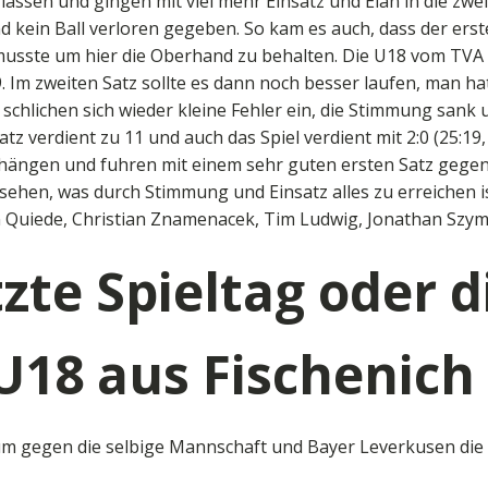
en lassen und gingen mit viel mehr Einsatz und Elan in die z
d kein Ball verloren gegeben. So kam es auch, dass der ers
musste um hier die Oberhand zu behalten. Die U18 vom TVA 
9. Im zweiten Satz sollte es dann noch besser laufen, man
 schlichen sich wieder kleine Fehler ein, die Stimmung sank
 verdient zu 11 und auch das Spiel verdient mit 2:0 (25:19, 
f hängen und fuhren mit einem sehr guten ersten Satz gege
ehen, was durch Stimmung und Einsatz alles zu erreichen is
n Quiede, Christian Znamenacek, Tim Ludwig, Jonathan Szy
tzte Spieltag oder
U18 aus Fischenich
um gegen die selbige Mannschaft und Bayer Leverkusen die l