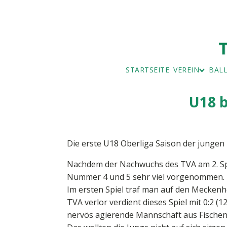
STARTSEITE
VEREIN
BAL
BAD
BALL
U18 b
MITGLIEDSAN
IMPRESSUM
BEITRAGSÜBE
SERVICE UND
VORSTAND
Die erste U18 Oberliga Saison der junge
Nachdem der Nachwuchs des TVA am 2. Spiel
Nummer 4 und 5 sehr viel vorgenommen. Ma
Im ersten Spiel traf man auf den Meckenhe
TVA verlor verdient dieses Spiel mit 0:2 
nervös agierende Mannschaft aus Fischen