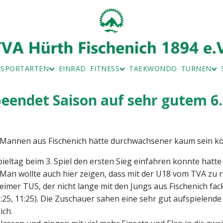
LSPORTARTEN
EINRAD
FITNESS
TAEKWONDO
TURNEN
MINTON
ZUMBA
KINDERTU
- UND TEAMSPORT SPEZIAL
MUSKELKATZE
LEISTUNG
eendet Saison auf sehr gutem 6.
TRAG
RSICHT
 FORMULARE
n Mannen aus Fischenich hätte durchwachsener kaum sein k
tag beim 3. Spiel den ersten Sieg einfahren konnte hatte m
n wollte auch hier zeigen, dass mit der U18 vom TVA zu r
imer TUS, der nicht lange mit den Jungs aus Fischenich fac
(12:25, 11:25). Die Zuschauer sahen eine sehr gut aufspiele
ich.