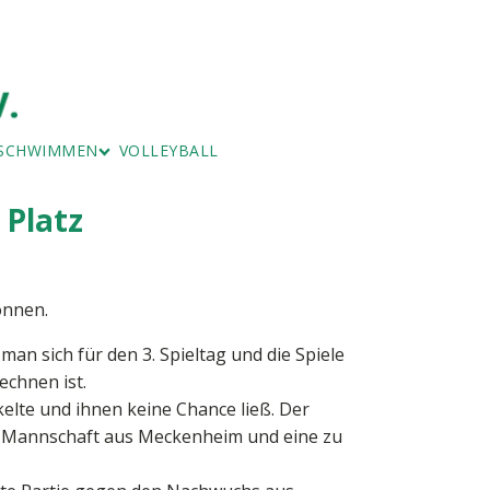
SCHWIMMEN
VOLLEYBALL
RNEN
ERWACHSENEN-SCHWIMMEN
STURNEN
SCHWIMMEN - FISCHENICH
 Platz
önnen.
an sich für den 3. Spieltag und die Spiele
echnen ist.
kelte und ihnen keine Chance ließ. Der
nde Mannschaft aus Meckenheim und eine zu