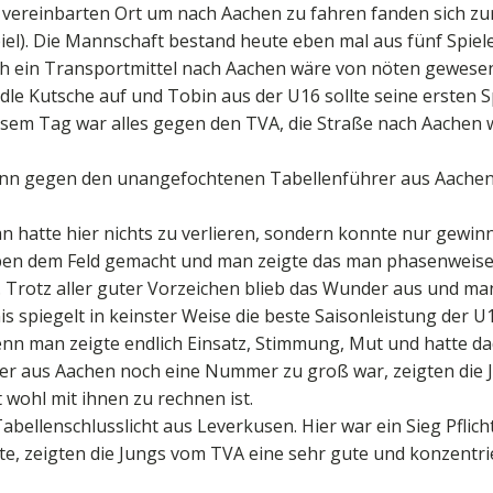
vereinbarten Ort um nach Aachen zu fahren fanden sich zur
piel). Die Mannschaft bestand heute eben mal aus fünf Spiel
ch ein Transportmittel nach Aachen wäre von nöten gewese
le Kutsche auf und Tobin aus der U16 sollte seine ersten S
iesem Tag war alles gegen den TVA, die Straße nach Aachen
nn gegen den unangefochtenen Tabellenführer aus Aachen.
 hatte hier nichts zu verlieren, sondern konnte nur gewi
en dem Feld gemacht und man zeigte das man phasenweise 
rotz aller guter Vorzeichen blieb das Wunder aus und man v
nis spiegelt in keinster Weise die beste Saisonleistung der U
nn man zeigte endlich Einsatz, Stimmung, Mut und hatte da
r aus Aachen noch eine Nummer zu groß war, zeigten die J
wohl mit ihnen zu rechnen ist.
abellenschlusslicht aus Leverkusen. Hier war ein Sieg Pflic
te, zeigten die Jungs vom TVA eine sehr gute und konzentr