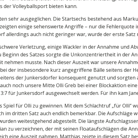
s der Volleyballsport bieten kann.
n sehr ausgeglichen. Die Startsechs bestehend aus Markus, 
 zeigten einige sehenswerte Angriffe – nur die Fehlerquote 
rf allerdings auch nicht geringer war, wurde der erste Satz
 schwere Verletzung, einige Wackler in der Annahme und Abw
u Beginn des Satzes sorgte die Unkonzentriertheit in der A
zeit nehmen musste. Nach dieser Auszeit war unsere Annahm
, bei der insbesondere kurz angegriffene Bälle seitens der 
seitens der Junkersdorfer konsequent genutzt und sorgten a
h auch noch unsere Mitte Olli Greb bei einer Blockaktion e
7 für Junkersdorf ausgewechselt werden. Für ihn kam Janek
as Spiel für Olli zu gewinnen. Mit dem Schlachtruf „für Olli“
ich im dritten Satz auch endlich bemerkbar. Die Aufschläge
 wurden weitestgehend abgestellt. Die längste Aufschlagsser
an zu verzeichnen, der mit seinen Floataufschlägen die A
eich eine Auszeit nahmen. Matthias zeigte in diesem Satz bes