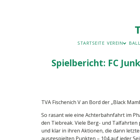
STARTSEITE
VEREIN
BAL
BAD
BALL
Spielbericht: FC Junk
MITGLIEDSAN
IMPRESSUM
BEITRAGSÜBE
SERVICE UND
VORSTAND
TVA Fischenich V an Bord der „Black Mamb
So rasant wie eine Achterbahnfahrt im Phan
den Tiebreak. Viele Berg- und Talfahrten 
und klar in ihren Aktionen, die dann letzt
ausgespielten Punkten – 104 auf jeder Se