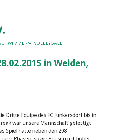
SCHWIMMEN
VOLLEYBALL
RNEN
ERWACHSENEN-SCHWIMMEN
STURNEN
SCHWIMMEN - FISCHENICH
 28.02.2015 in Weiden,
ie Dritte Equipe des FC Junkersdorf bis in
iebreak war unsere Mannschaft gefestigt
Das Spiel hatte neben den 208
agender Phasen, sowie Phasen mit hoher