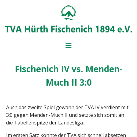
Fischenich IV vs. Menden-
BADMINT
BALL- UND
Much II 3:0
MITGLIEDSANTRAG
IMPRESSUM
BEITRAGSÜBERSICH
SERVICE UND FORM
VORSTAND
Auch das zweite Spiel gewann der TVA IV verdient mit
3:0 gegen Menden-Much II und setzte sich somit an
die Tabellenspitze der Landesliga.
Im ersten Satz konnte der TVA sich schnell absetzen